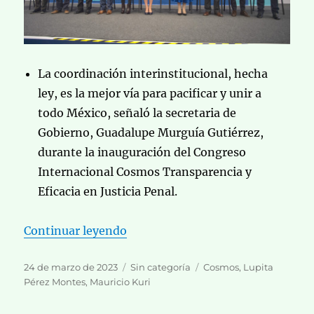
La coordinación interinstitucional, hecha
ley, es la mejor vía para pacificar y unir a
todo México, señaló la secretaria de
Gobierno, Guadalupe Murguía Gutiérrez,
durante la inauguración del Congreso
Internacional Cosmos Transparencia y
Eficacia en Justicia Penal.
«
Querétaro convoca a líderes nac
Continuar leyendo
Publicado
Categorías
Etiquetas
24 de marzo de 2023
Sin categoría
Cosmos
,
Lupita
el
Pérez Montes
,
Mauricio Kuri