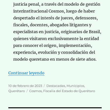
justicia penal, a través del modelo de gestión
interinstitucional Cosmos, luego de haber
despertado el interés de jueces, defensores,
fiscales, docentes, abogados litigantes y
especialistas en justicia, originarios de Brasil,
quienes visitaron exclusivamente la entidad
para conocer el origen, implementación,
experiencia, evolución y consolidación del
modelo queretano en menos de siete años.
«
Cosmos trasciende como una bue
Continuar leyendo
Publicado
Categorías
10 de febrero de 2023
Destacadas
,
Municipios
,
el
Etiquetas
Querétaro
Cosmos
,
Fiscalía del Estado de Querétaro