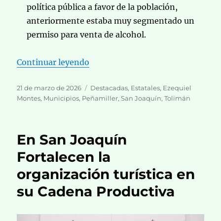
política pública a favor de la población,
anteriormente estaba muy segmentado un
permiso para venta de alcohol.
«Se integran municipios del semi
Continuar leyendo
Publicado
Categorías
21 de marzo de 2026
Destacadas
,
Estatales
,
Ezequiel
el
Montes
,
Municipios
,
Peñamiller
,
San Joaquín
,
Tolimán
En San Joaquín
Fortalecen la
organización turística en
su Cadena Productiva