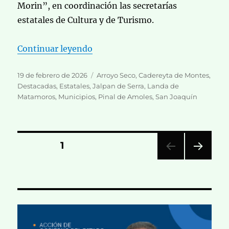
Morin”, en coordinación las secretarías
estatales de Cultura y de Turismo.
«Identidad y Riqueza Cultural de 
Continuar leyendo
Publicado
Categorías
19 de febrero de 2026
Arroyo Seco
,
Cadereyta de Montes
,
el
Destacadas
,
Estatales
,
Jalpan de Serra
,
Landa de
Matamoros
,
Municipios
,
Pinal de Amoles
,
San Joaquín
Paginación
PÁGINA
1
PRÓ
de
XIMA
PÁGI
entradas
NA