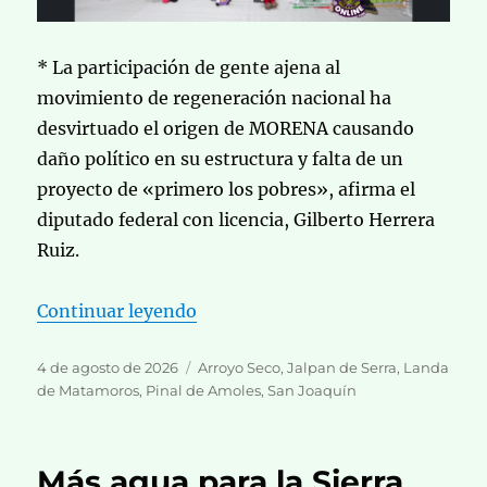
* La participación de gente ajena al
movimiento de regeneración nacional ha
desvirtuado el origen de MORENA causando
daño político en su estructura y falta de un
proyecto de «primero los pobres», afirma el
diputado federal con licencia, Gilberto Herrera
Ruiz.
«Ante el arribo de militantes si
Continuar leyendo
Publicado
Categorías
4 de agosto de 2026
Arroyo Seco
,
Jalpan de Serra
,
Landa
el
de Matamoros
,
Pinal de Amoles
,
San Joaquín
Más agua para la Sierra