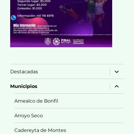
expande
Destacadas
el
menú
inferior
expande
Municipios
el
menú
inferior
Amealco de Bonfil
Arroyo Seco
Cadereyta de Montes