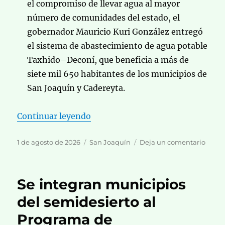
el compromiso de llevar agua al mayor
número de comunidades del estado, el
gobernador Mauricio Kuri González entregó
el sistema de abastecimiento de agua potable
Taxhido–Deconí, que beneficia a más de
siete mil 650 habitantes de los municipios de
San Joaquín y Cadereyta.
«Más agua para la Sierra Gorda:
Continuar leyendo
Publicado
Categorías
en
1 de agosto de 2026
San Joaquín
Deja un comentario
el
Más
agua
para
Se integran municipios
la
Sierra
del semidesierto al
Gorda
Programa de
MKG