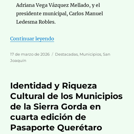
Adriana Vega Vázquez Mellado, y el
presidente municipal, Carlos Manuel
Ledesma Robles.
«En San Joaquín Fortalecen la org
Continuar leyendo
Publicado
Categorías
17 de marzo de 2026
Destacadas
,
Municipios
,
San
el
Joaquín
Identidad y Riqueza
Cultural de los Municipios
de la Sierra Gorda en
cuarta edición de
Pasaporte Querétaro