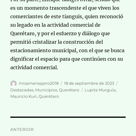
es un momento trascendente el que viven los
comerciantes de este tianguis, quien reconoció
su legado en la actividad comercial de
Querétaro, y por el esfuerzo y diálogo que
permitió cristalizar la construcción del
estacionamiento municipal, con el que se busca
dignificar el espacio para que continúen con su
actividad comercial.
Autor
Publicado
Categor
misamensajero2018
18 de septiembre de 2023
el
Etiquetas
Destacadas
,
Municipios
,
Querétaro
Lupita Murguía
,
Mauricio Kuri
,
Querétaro
Navegación
ANTERIOR