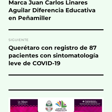
de
Marca Juan Carlos Linares
Entrada
anterior:
Aguilar Diferencia Educativa
entradas
en Peñamiller
SIGUIENTE
Querétaro con registro de 87
Entrada
siguiente:
pacientes con sintomatología
leve de COVID-19