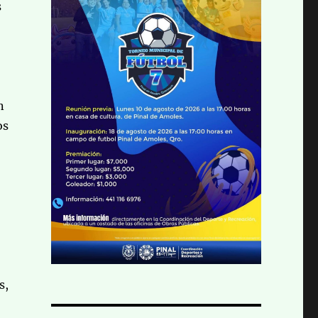
s
n
os
s,