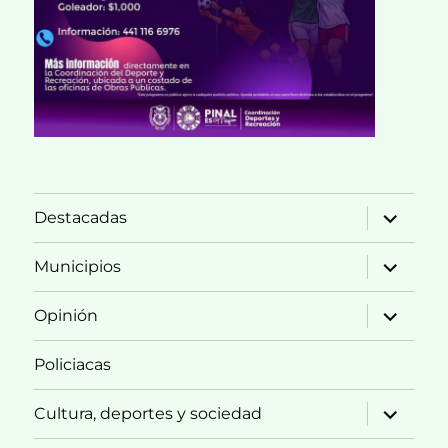
expande
Destacadas
el
menú
inferior
expande
Municipios
el
menú
inferior
expande
Opinión
el
menú
inferior
Policiacas
expande
Cultura, deportes y sociedad
el
menú