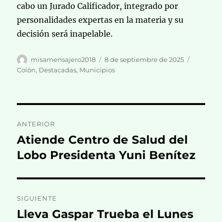
cabo un Jurado Calificador, integrado por
personalidades expertas en la materia y su
decisión será inapelable.
Autor
Publicado
Categorí
misamensajero2018
8 de septiembre de 2025
el
Colón
,
Destacadas
,
Municipios
Navegación
ANTERIOR
de
Atiende Centro de Salud del
Entrada
anterior:
Lobo Presidenta Yuni Benítez
entradas
SIGUIENTE
Lleva Gaspar Trueba el Lunes
Entrada