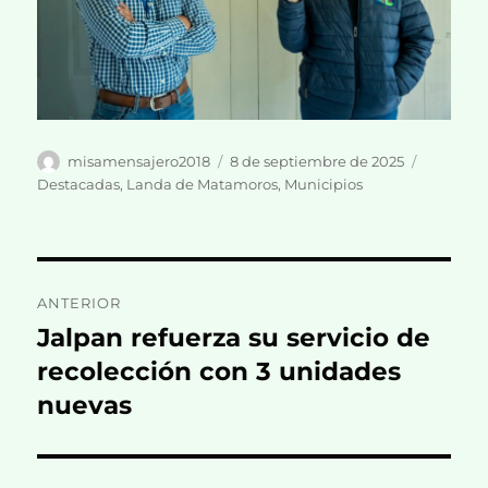
Autor
Publicado
Categorí
misamensajero2018
8 de septiembre de 2025
el
Destacadas
,
Landa de Matamoros
,
Municipios
Navegación
ANTERIOR
de
Jalpan refuerza su servicio de
Entrada
anterior:
recolección con 3 unidades
entradas
nuevas