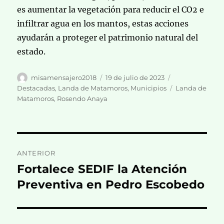
es aumentar la vegetación para reducir el CO2 e
infiltrar agua en los mantos, estas acciones
ayudarán a proteger el patrimonio natural del
estado.
Autor
Publicado
Categorías
misamensajero2018
19 de julio de 2023
el
Etiquetas
Destacadas
,
Landa de Matamoros
,
Municipios
Landa de
Matamoros
,
Rosendo Anaya
Navegación
ANTERIOR
de
Fortalece SEDIF la Atención
Entrada
anterior:
Preventiva en Pedro Escobedo
entradas