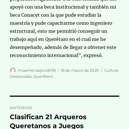
apoyó con una beca institucional y también mi
beca Conacyt con la que pude estudiar la
maestría y pude capacitarme como ingeniero
estructural, esto me permitió conseguir un
trabajo aquí en Querétaro en el cual me he
desempeñado, además de llegar a obtener este
reconocimiento internacional”, expresó.
Autor
Publicado
Categorías
misamensajero2018
18 de marzo de 2020
Cultura
,
el
Destacadas
,
Querétaro
Navegación
ANTERIOR
de
Clasifican 21 Arqueros
Entrada
anterior:
Queretanos a Juegos
entradas