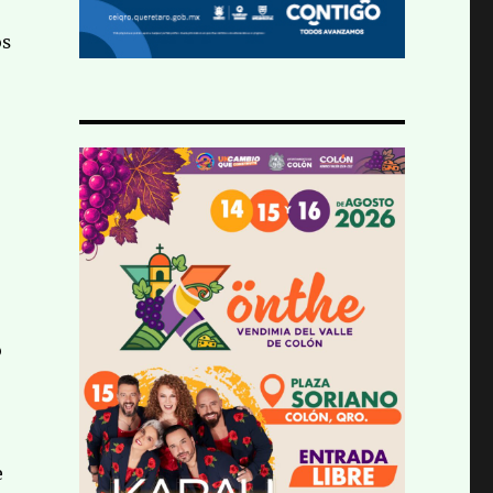
os
o
e