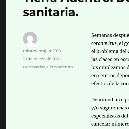
sanitaria.
Semanas después 
coronavirus,
el g
Autor
misamensajero2018
el problema del 
Publicado
18 de marzo de 2020
las clases en esc
el
Categorías
Destacadas
,
Tierra adentro
los empleamos de
en centros depor
efectos de la co
De inmediato, po
y/o sugerencias 
especialistas de
cancelar número