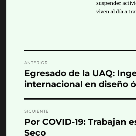
suspender activ
viven al día a tr
Navegación
ANTERIOR
de
Egresado de la UAQ: Inge
Entrada
anterior:
entradas
internacional en diseño ó
SIGUIENTE
Por COVID-19: Trabajan e
Entrada
siguiente:
Seco