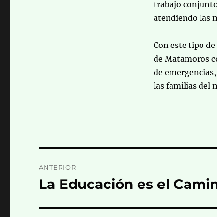
trabajo conjunto
atendiendo las n
Con este tipo de
de Matamoros co
de emergencias, 
las familias del 
Navegación
ANTERIOR
de
La Educación es el Camin
Entrada
anterior:
entradas