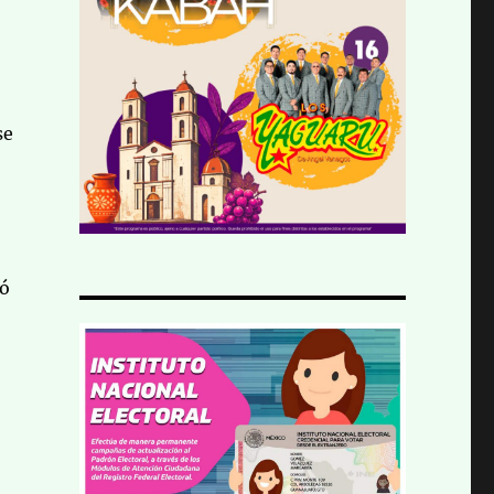
se
yó