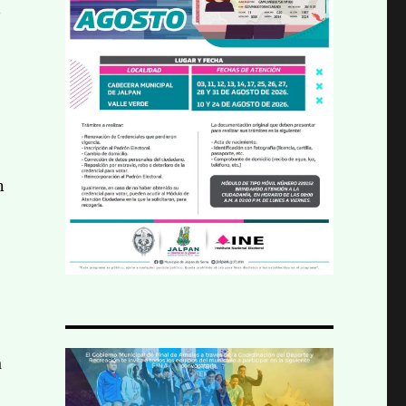
n
n
a