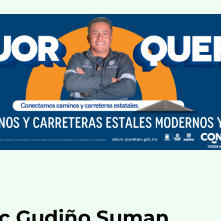
ric Gudiño Suman