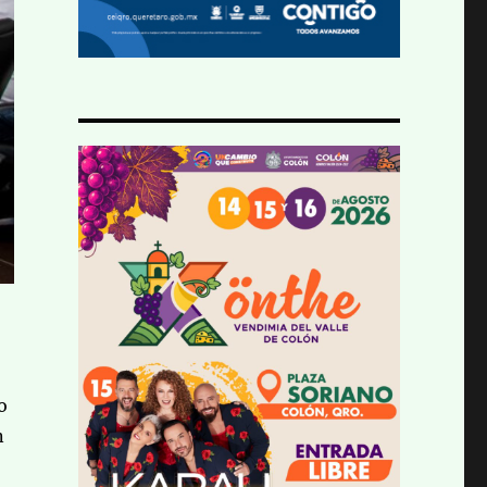
ó
o
n