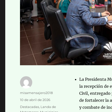
La Presidenta M
la recepción de 
Autor
misamensajero2018
Civil, entregado 
Publicado
10 de abril de 2026
de fortalecer la
el
Categorías
Destacadas
,
Landa de
y combate de in
Matamoros
,
Municipios