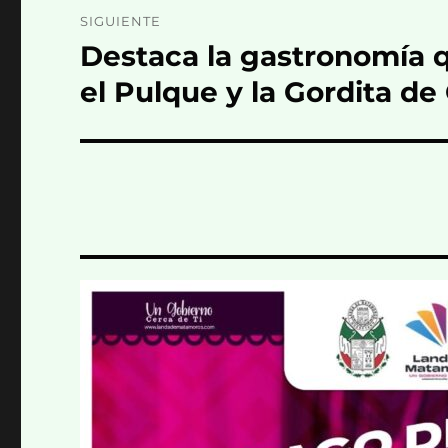
SIGUIENTE
Destaca la gastronomía q
Entrada
siguiente:
el Pulque y la Gordita de