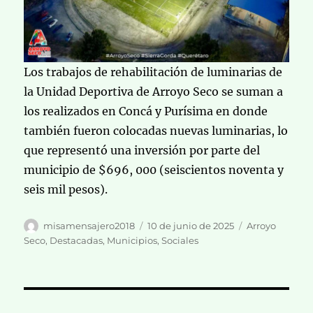
Los trabajos de rehabilitación de luminarias de
la Unidad Deportiva de Arroyo Seco se suman a
los realizados en Concá y Purísima en donde
también fueron colocadas nuevas luminarias, lo
que representó una inversión por parte del
municipio de $696, 000 (seiscientos noventa y
seis mil pesos).
Autor
Publicado
Categorías
misamensajero2018
10 de junio de 2025
Arroyo
el
Seco
,
Destacadas
,
Municipios
,
Sociales
Navegación