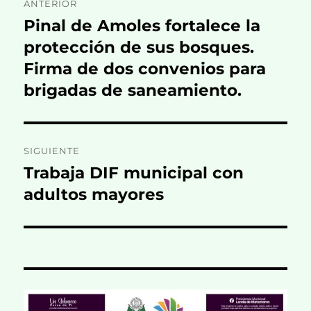
ANTERIOR
de
Pinal de Amoles fortalece la
Entrada
anterior:
protección de sus bosques.
entradas
Firma de dos convenios para
brigadas de saneamiento.
SIGUIENTE
Trabaja DIF municipal con
Entrada
siguiente:
adultos mayores