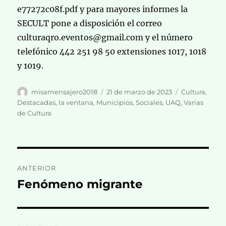
e77272c08f.pdf y para mayores informes la
SECULT pone a disposición el correo
culturaqro.eventos@gmail.com y el número
telefónico 442 251 98 50 extensiones 1017, 1018
y 1019.
Autor
Publicado
Categorías
misamensajero2018
21 de marzo de 2023
Cultura
,
el
Destacadas
,
la ventana
,
Municipios
,
Sociales
,
UAQ
,
Varias
de Cultura
Navegación
ANTERIOR
de
Fenómeno migrante
Entrada
anterior:
entradas