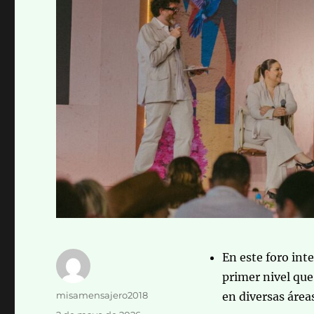
En este foro int
primer nivel que
Autor
misamensajero2018
en diversas áreas
Publicado