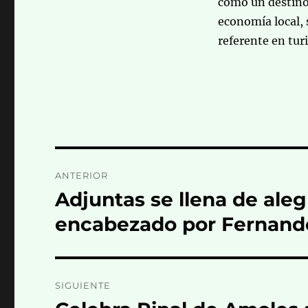
como un destino 
economía local,
referente en tu
Navegación
ANTERIOR
de
Adjuntas se llena de ale
Entrada
anterior:
entradas
encabezado por Fernando
SIGUIENTE
Entrada