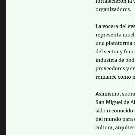
fortalecieron la
organizadores.
La vocera del ev
representa much
una plataforma d
del sector y fom
industria de bod
proveedores y cr
romance como m
Asimismo, subra
San Miguel de Al
sido reconocido 
del mundo para c
cultura, arquite