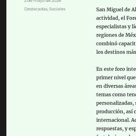
2 de mayo de 2026
el
Categorías
Destacadas
,
Sociales
San Miguel de A
actividad, el F
especialistas y l
regiones de Méx
combinó capacita
los destinos más
En este foro int
primer nivel que
en diversas área
temas como tende
personalizadas, 
producción, así
internacional. A
respuestas, y es