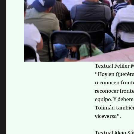
Textual Felifer 
“Hoy en Queréta
reconocen fronte
reconocer fronte
equipo. Y debemo
Tolimán también
viceversa”.
Textual Alejo S