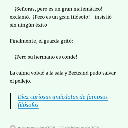
– ¡Señoras, pero es un gran matemático!–
exclamó.-¡Pero es un gran filósofo!– insistió
sin ningún éxito
Finalmente, el guarda gritó:
– ¡Pero su hermano es conde!
La calma volvió a la sala y Bertrand pudo salvar
el pellejo.
Diez curiosas anécdotas de famosos
filósofos
Autor
Publicado
Categorías
misamensajero2018
10 de febrero de 2019