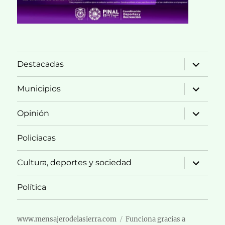
expande
Destacadas
el
menú
inferior
expande
Municipios
el
menú
inferior
expande
Opinión
el
menú
inferior
Policiacas
expande
Cultura, deportes y sociedad
el
menú
inferior
Política
www.mensajerodelasierra.com
Funciona gracias a