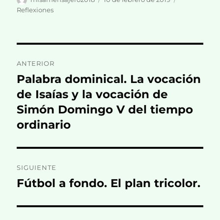
el
Reflexiones
Navegación
ANTERIOR
de
Palabra dominical. La vocación
Entrada
anterior:
de Isaías y la vocación de
entradas
Simón Domingo V del tiempo
ordinario
SIGUIENTE
Fútbol a fondo. El plan tricolor.
Entrada
siguiente: