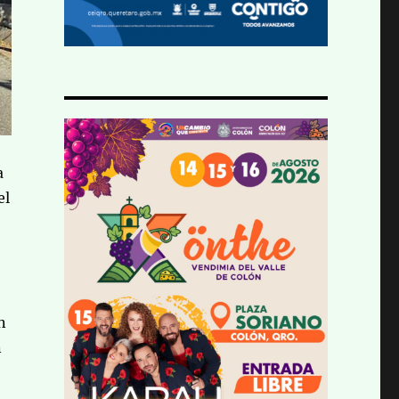
a
el
n
n