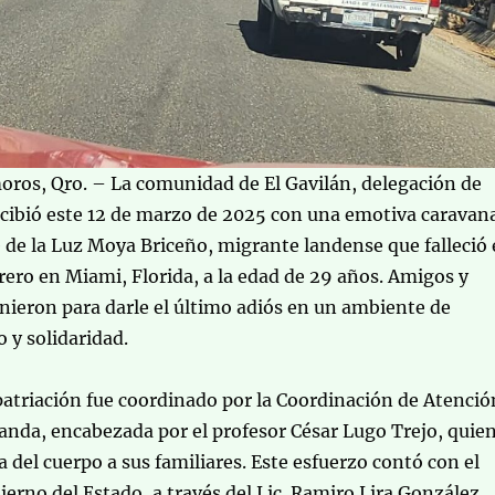
ros, Qro. – La comunidad de El Gavilán, delegación de
ecibió este 12 de marzo de 2025 con una emotiva caravan
é de la Luz Moya Briceño, migrante landense que falleció 
rero en Miami, Florida, a la edad de 29 años. Amigos y
unieron para darle el último adiós en un ambiente de
 y solidaridad.
patriación fue coordinado por la Coordinación de Atenció
anda, encabezada por el profesor César Lugo Trejo, quie
a del cuerpo a sus familiares. Este esfuerzo contó con el
ierno del Estado, a través del Lic. Ramiro Lira González,