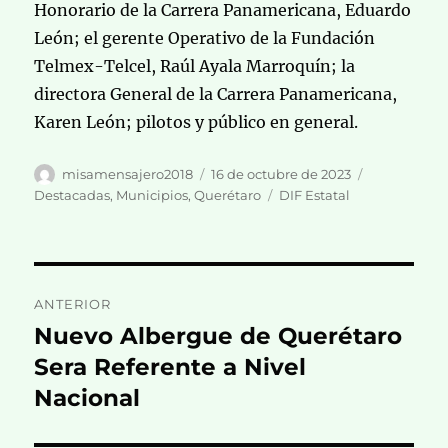
Honorario de la Carrera Panamericana, Eduardo
León; el gerente Operativo de la Fundación
Telmex-Telcel, Raúl Ayala Marroquín; la
directora General de la Carrera Panamericana,
Karen León; pilotos y público en general.
Autor
Publicado
Categorías
misamensajero2018
16 de octubre de 2023
el
Etiquetas
Destacadas
,
Municipios
,
Querétaro
DIF Estatal
Navegación
ANTERIOR
de
Nuevo Albergue de Querétaro
Entrada
anterior:
Sera Referente a Nivel
entradas
Nacional