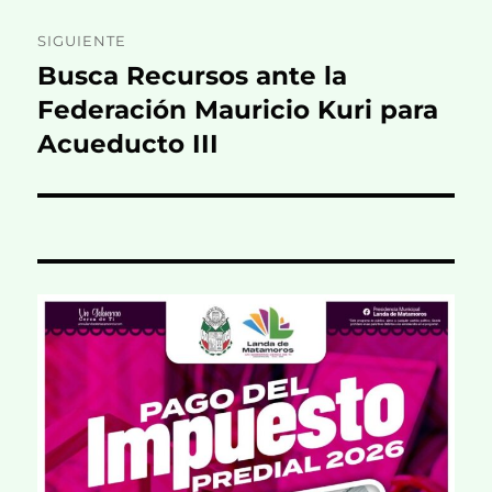
SIGUIENTE
Busca Recursos ante la
Entrada
siguiente:
Federación Mauricio Kuri para
Acueducto III