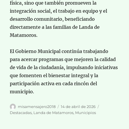
física, sino que también promueven la
integración social, el trabajo en equipo y el
desarrollo comunitario, beneficiando
directamente a las familias de Landa de
Matamoros.
El Gobierno Municipal continúa trabajando
para acercar programas que mejoren la calidad
de vida de la ciudadanía, impulsando iniciativas
que fomenten el bienestar integral y la
participación activa en cada rincón del
municipio.
Autor
Publicado
Categorías
misamensajero2018
14 de abril de 2026
el
Destacadas
,
Landa de Matamoros
,
Municipios