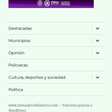
expande
Destacadas
el
menú
inferior
expande
Municipios
el
menú
inferior
expande
Opinión
el
menú
inferior
Policiacas
expande
Cultura, deportes y sociedad
el
menú
inferior
Política
www.mensajerodelasierra.com
Funciona gracias a
WordPress