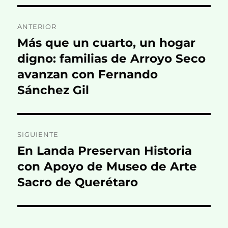
Navegación
ANTERIOR
de
Más que un cuarto, un hogar
Entrada
anterior:
digno: familias de Arroyo Seco
entradas
avanzan con Fernando
Sánchez Gil
SIGUIENTE
En Landa Preservan Historia
Entrada
siguiente:
con Apoyo de Museo de Arte
Sacro de Querétaro