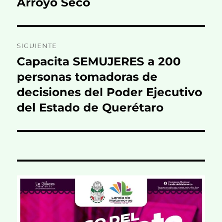
Arroyo Seco
SIGUIENTE
Capacita SEMUJERES a 200
Entrada
siguiente:
personas tomadoras de
decisiones del Poder Ejecutivo
del Estado de Querétaro