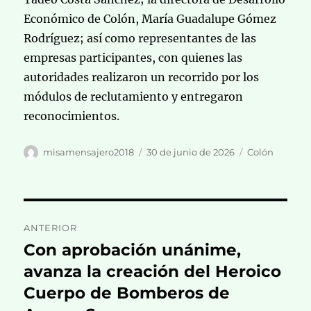
Económico de Colón, María Guadalupe Gómez
Rodríguez; así como representantes de las
empresas participantes, con quienes las
autoridades realizaron un recorrido por los
módulos de reclutamiento y entregaron
reconocimientos.
Autor
Publicado
Categorías
misamensajero2018
30 de junio de 2026
Colón
el
Navegación
ANTERIOR
de
Con aprobación unánime,
Entrada
anterior:
avanza la creación del Heroico
entradas
Cuerpo de Bomberos de