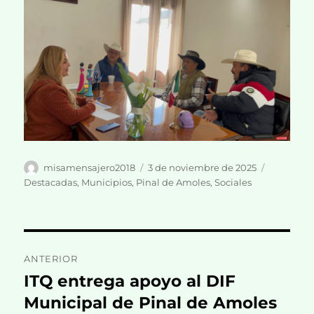
Autor
Publicado
Categoría
misamensajero2018
3 de noviembre de 2025
el
Destacadas
,
Municipios
,
Pinal de Amoles
,
Sociales
Navegación
ANTERIOR
de
ITQ entrega apoyo al DIF
Entrada
anterior:
Municipal de Pinal de Amoles
entradas