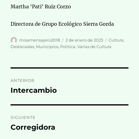
Martha ‘Pati’ Ruiz Corzo
Directora de Grupo Ecológico Sierra Gorda
Autor
Publicado
Categorías
misamensajero2018
2 de enero de 2023
Cultura
,
el
Destacadas
,
Municipios
,
Política
,
Varias de Cultura
Navegación
ANTERIOR
de
Intercambio
Entrada
anterior:
entradas
SIGUIENTE
Corregidora
Entrada
siguiente: