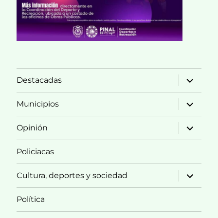
expande
Destacadas
el
menú
inferior
expande
Municipios
el
menú
inferior
expande
Opinión
el
menú
inferior
Policiacas
expande
Cultura, deportes y sociedad
el
menú
inferior
Política