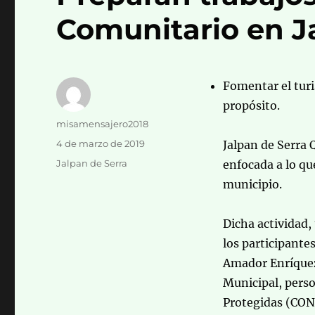
Comunitario en J
Fomentar el turi
propósito.
Autor
misamensajero2018
Publicado
4 de marzo de 2019
Jalpan de Serra 
el
Categorías
Jalpan de Serra
enfocada a lo qu
municipio.
Dicha actividad, 
los participante
Amador Enríquez
Municipal, perso
Protegidas (CON