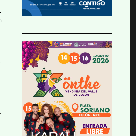
da
n
r
a
e