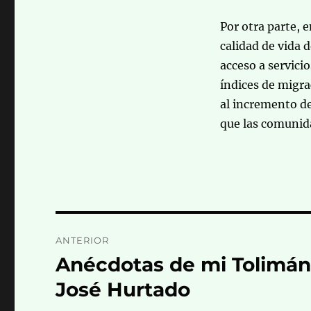
Por otra parte, 
calidad de vida 
acceso a servicio
índices de migrac
al incremento de
que las comunida
Navegación
ANTERIOR
de
Anécdotas de mi Tolimán
Entrada
anterior:
entradas
José Hurtado