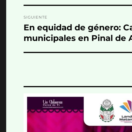
SIGUIENTE
En equidad de género: Ca
Entrada
siguiente:
municipales en Pinal de