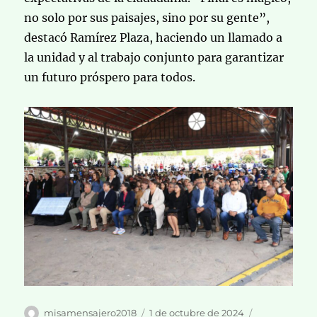
no solo por sus paisajes, sino por su gente”,
destacó Ramírez Plaza, haciendo un llamado a
la unidad y al trabajo conjunto para garantizar
un futuro próspero para todos.
Autor
Publicado
Categorías
misamensajero2018
1 de octubre de 2024