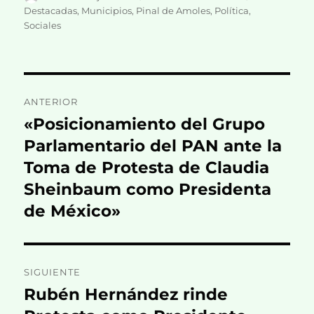
el
Destacadas
,
Municipios
,
Pinal de Amoles
,
Política
,
Sociales
Navegación
ANTERIOR
de
«Posicionamiento del Grupo
Entrada
anterior:
Parlamentario del PAN ante la
entradas
Toma de Protesta de Claudia
Sheinbaum como Presidenta
de México»
SIGUIENTE
Rubén Hernández rinde
Entrada
siguiente: