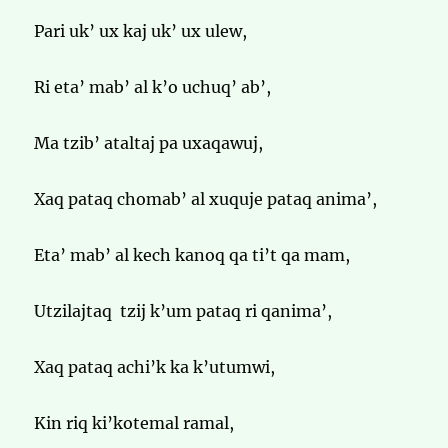
Pari uk’ ux kaj uk’ ux ulew,
Ri eta’ mab’ al k’o uchuq’ ab’,
Ma tzib’ ataltaj pa uxaqawuj,
Xaq pataq chomab’ al xuquje pataq anima’,
Eta’ mab’ al kech kanoq qa ti’t qa mam,
Utzilajtaq tzij k’um pataq ri qanima’,
Xaq pataq achi’k ka k’utumwi,
Kin riq ki’kotemal ramal,