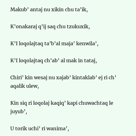
Makub’ antaj nu xikin chu ta’ik,
K’onakaraj q’ij saq chu tzukuxik,
K’I loqolajtaq ta’b’al maja’ kenwila’,
K’I loqolajtaq ch’ab’ al mak in tataj,
Chiri’ kin wesaj nu xajab’ kintaklab’ ej ri ch’
aqalik ulew,
Kin siq ri loqolaj kaqiq’ kapi chuwachtaq le
juyub’,
U torik uchi’ ri wanima’,