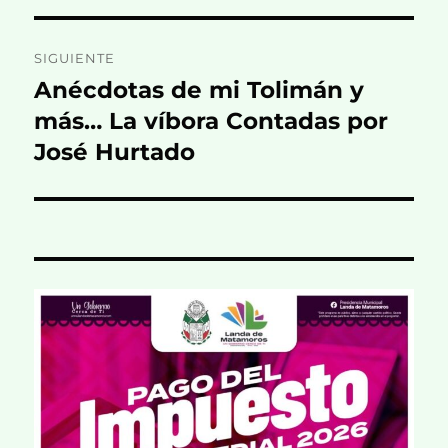
SIGUIENTE
Anécdotas de mi Tolimán y
Entrada
siguiente:
más… La víbora Contadas por
José Hurtado