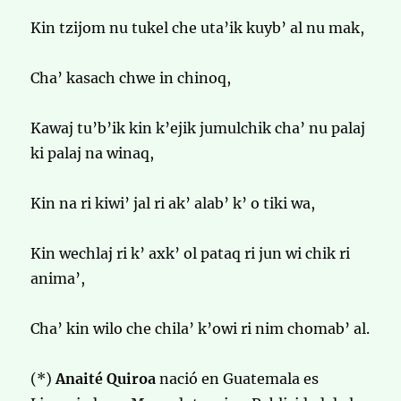
Kin tzijom nu tukel che uta’ik kuyb’ al nu mak,
Cha’ kasach chwe in chinoq,
Kawaj tu’b’ik kin k’ejik jumulchik cha’ nu palaj
ki palaj na winaq,
Kin na ri kiwi’ jal ri ak’ alab’ k’ o tiki wa,
Kin wechlaj ri k’ axk’ ol pataq ri jun wi chik ri
anima’,
Cha’ kin wilo che chila’ k’owi ri nim chomab’ al.
(*)
Anaité Quiroa
nació en Guatemala es