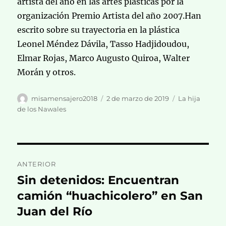
artista del año en las artes plásticas por la
organización Premio Artista del año 2007.Han
escrito sobre su trayectoria en la plástica
Leonel Méndez Dávila, Tasso Hadjidoudou,
Elmar Rojas, Marco Augusto Quiroa, Walter
Morán y otros.
Autor
Publicado
Categorías
misamensajero2018
2 de marzo de 2019
La hija
el
de los Nawales
Navegación
ANTERIOR
de
Sin detenidos: Encuentran
Entrada
anterior:
camión “huachicolero” en San
entradas
Juan del Río