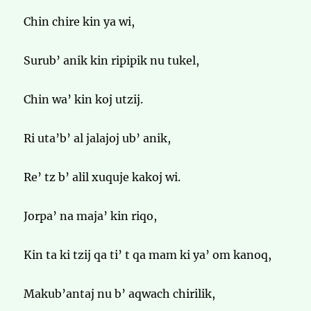
Chin chire kin ya wi,
Surub’ anik kin ripipik nu tukel,
Chin wa’ kin koj utzij.
Ri uta’b’ al jalajoj ub’ anik,
Re’ tz b’ alil xuquje kakoj wi.
Jorpa’ na maja’ kin riqo,
Kin ta ki tzij qa ti’ t qa mam ki ya’ om kanoq,
Makub’antaj nu b’ aqwach chirilik,