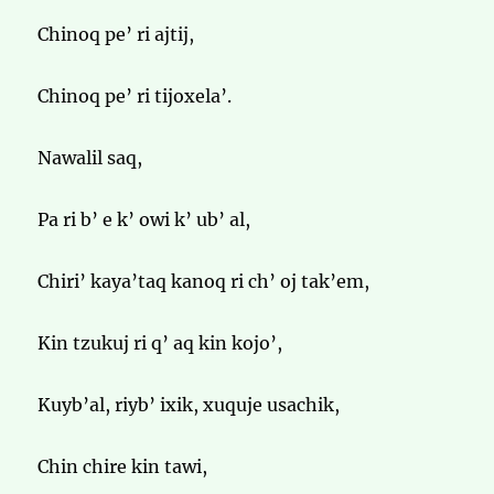
Chinoq pe’ ri ajtij,
Chinoq pe’ ri tijoxela’.
Nawalil saq,
Pa ri b’ e k’ owi k’ ub’ al,
Chiri’ kaya’taq kanoq ri ch’ oj tak’em,
Kin tzukuj ri q’ aq kin kojo’,
Kuyb’al, riyb’ ixik, xuquje usachik,
Chin chire kin tawi,