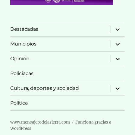
expande
Destacadas
el
menú
inferior
expande
Municipios
el
menú
inferior
expande
Opinión
el
menú
inferior
Policiacas
expande
Cultura, deportes y sociedad
el
menú
inferior
Política
www.mensajerodelasierra.com
Funciona gracias a
WordPress