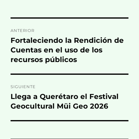
Navegación
ANTERIOR
de
Fortaleciendo la Rendición de
Entrada
anterior:
Cuentas en el uso de los
entradas
recursos públicos
SIGUIENTE
Llega a Querétaro el Festival
Entrada
siguiente:
Geocultural Müi Geo 2026