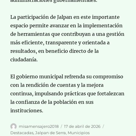
La participación de Jalpan en este importante
espacio permite avanzar en la implementación
de herramientas que contribuyan a una gestión
más eficiente, transparente y orientada a
resultados, en beneficio directo de la
ciudadanía.
El gobierno municipal refrenda su compromiso
con la rendición de cuentas y la mejora
continua, impulsando prácticas que fortalezcan
la confianza de la población en sus
instituciones.
Autor
Publicado
Categorías
misamensajero2018
17 de abril de 2026
el
Destacadas
,
Jalpan de Serra
,
Municipios