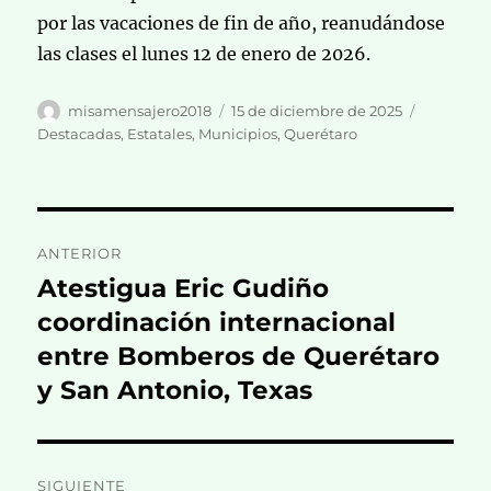
por las vacaciones de fin de año, reanudándose
las clases el lunes 12 de enero de 2026.
Autor
Publicado
Categoría
misamensajero2018
15 de diciembre de 2025
el
Destacadas
,
Estatales
,
Municipios
,
Querétaro
Navegación
ANTERIOR
de
Atestigua Eric Gudiño
Entrada
anterior:
coordinación internacional
entradas
entre Bomberos de Querétaro
y San Antonio, Texas
SIGUIENTE