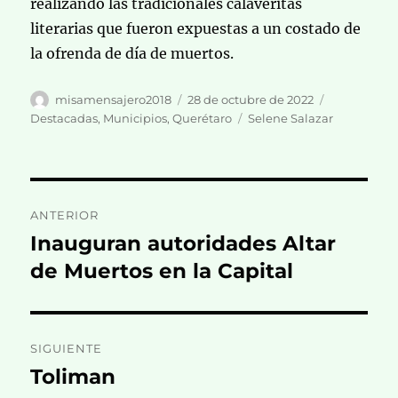
realizando las tradicionales calaveritas
literarias que fueron expuestas a un costado de
la ofrenda de día de muertos.
Autor
Publicado
Categorías
misamensajero2018
28 de octubre de 2022
el
Etiquetas
Destacadas
,
Municipios
,
Querétaro
Selene Salazar
Navegación
ANTERIOR
de
Inauguran autoridades Altar
Entrada
anterior:
de Muertos en la Capital
entradas
SIGUIENTE
Toliman
Entrada