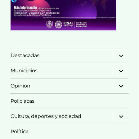
expande
Destacadas
el
menú
inferior
expande
Municipios
el
menú
inferior
expande
Opinión
el
menú
inferior
Policiacas
expande
Cultura, deportes y sociedad
el
menú
inferior
Política