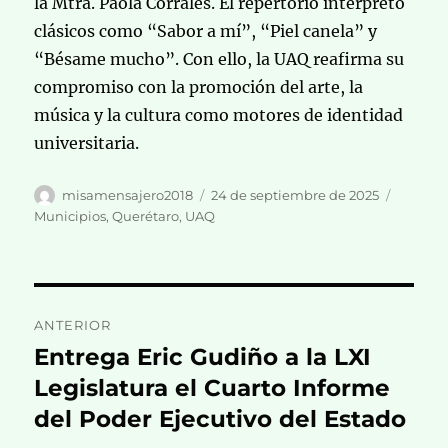
la Mtra. Paola Corrales. El repertorio interpretó
clásicos como “Sabor a mí”, “Piel canela” y
“Bésame mucho”. Con ello, la UAQ reafirma su
compromiso con la promoción del arte, la
música y la cultura como motores de identidad
universitaria.
Autor
Publicado
Categor
misamensajero2018
24 de septiembre de 2025
el
Municipios
,
Querétaro
,
UAQ
Navegación
ANTERIOR
de
Entrega Eric Gudiño a la LXI
Entrada
anterior:
Legislatura el Cuarto Informe
entradas
del Poder Ejecutivo del Estado