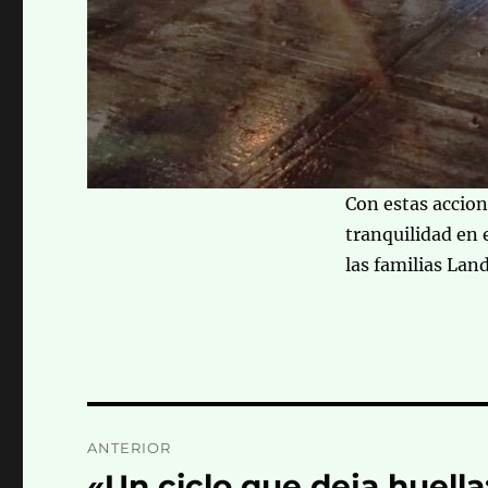
Con estas accion
tranquilidad en 
las familias Lan
Navegación
ANTERIOR
de
«Un ciclo que deja huell
Entrada