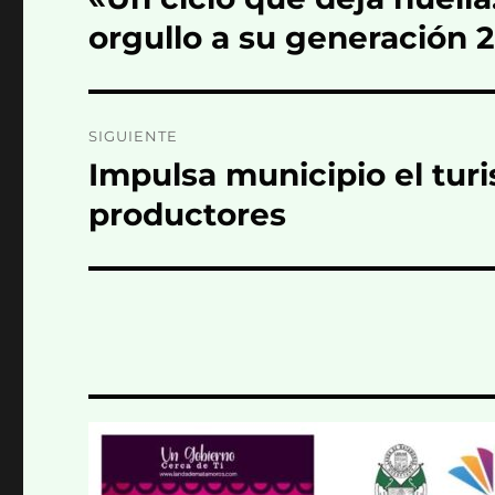
anterior:
entradas
orgullo a su generación 
SIGUIENTE
Impulsa municipio el tur
Entrada
siguiente:
productores