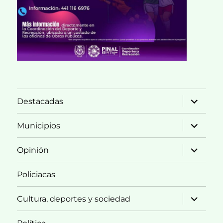
expande
Destacadas
el
menú
inferior
expande
Municipios
el
menú
inferior
expande
Opinión
el
menú
inferior
Policiacas
expande
Cultura, deportes y sociedad
el
menú
inferior