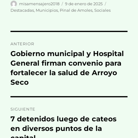
Autor
Publicado
Categorías
misamensajero2018
9 de enero de 2025
el
Destacadas
,
Municipios
,
Pinal de Amoles
,
Sociales
Navegación
ANTERIOR
de
Gobierno municipal y Hospital
Entrada
anterior:
General firman convenio para
entradas
fortalecer la salud de Arroyo
Seco
SIGUIENTE
7 detenidos luego de cateos
Entrada
siguiente:
en diversos puntos de la