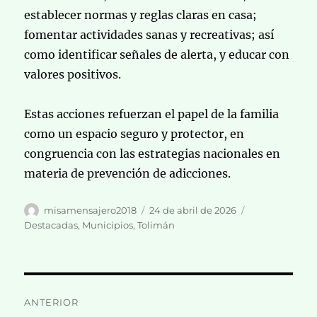
establecer normas y reglas claras en casa;
fomentar actividades sanas y recreativas; así
como identificar señales de alerta, y educar con
valores positivos.
Estas acciones refuerzan el papel de la familia
como un espacio seguro y protector, en
congruencia con las estrategias nacionales en
materia de prevención de adicciones.
Autor
Publicado
Categorías
misamensajero2018
24 de abril de 2026
el
Destacadas
,
Municipios
,
Tolimán
Navegación
ANTERIOR