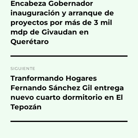
de
Encabeza Gobernador
Entrada
anterior:
inauguración y arranque de
entradas
proyectos por más de 3 mil
mdp de Givaudan en
Querétaro
SIGUIENTE
Tranformando Hogares
Entrada
siguiente:
Fernando Sánchez Gil entrega
nuevo cuarto dormitorio en El
Tepozán