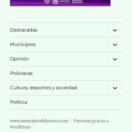
expande
Destacadas
el
menú
inferior
expande
Municipios
el
menú
inferior
expande
Opinión
el
menú
inferior
Policiacas
expande
Cultura, deportes y sociedad
el
menú
inferior
Política
www.mensajerodelasierra.com
Funciona gracias a
WordPress