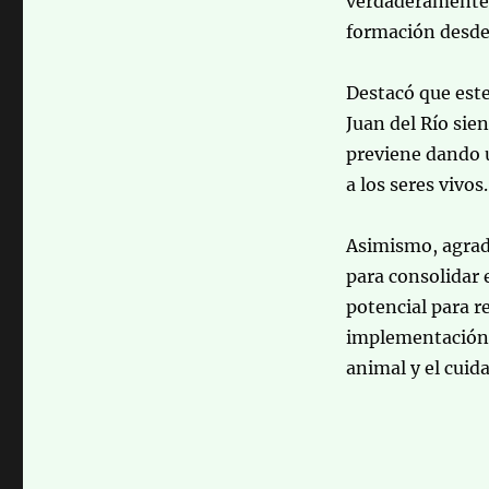
verdaderamente r
formación desde 
Destacó que est
Juan del Río sie
previene dando u
a los seres vivos.
Asimismo, agrade
para consolidar e
potencial para r
implementación 
animal y el cuid