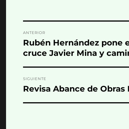
Navegación
ANTERIOR
de
Rubén Hernández pone en
Entrada
anterior:
entradas
cruce Javier Mina y cami
SIGUIENTE
Revisa Abance de Obras 
Entrada
siguiente: