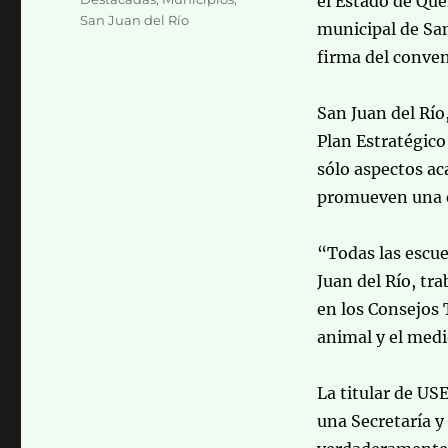
el Estado de Que
San Juan del Río
municipal de San
firma del conven
San Juan del Río
Plan Estratégic
sólo aspectos ac
promueven una e
“Todas las escuel
Juan del Río, tr
en los Consejos 
animal y el med
La titular de US
una Secretaría y