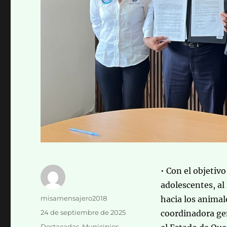
• Con el objetivo
adolescentes, al
Autor
misamensajero2018
hacia los animal
Publicado
24 de septiembre de 2025
coordinadora gen
el
Categorías
Destacadas
,
Municipios
,