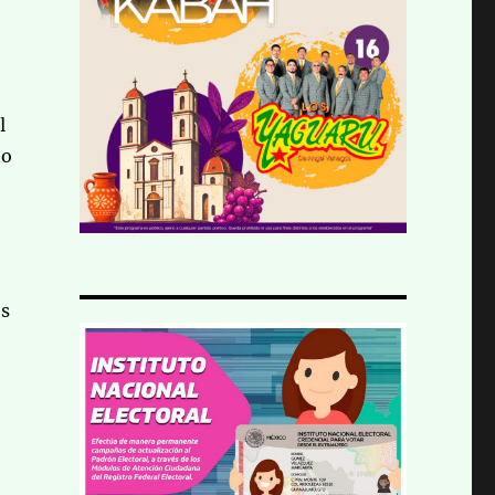
l
no
es