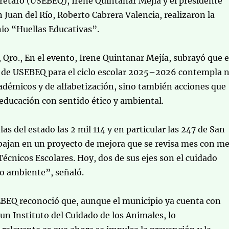
rétaro (USEBEQ), Irene Quintanar Mejía y el presidente
 Juan del Río, Roberto Cabrera Valencia, realizaron la
io “Huellas Educativas”.
, Qro., En el evento, Irene Quintanar Mejía, subrayó que e
o de USEBEQ para el ciclo escolar 2025–2026 contempla 
adémicos y de alfabetización, sino también acciones que
ducación con sentido ético y ambiental.
as del estado las 2 mil 114 y en particular las 247 de San
abajan en un proyecto de mejora que se revisa mes con m
Técnicos Escolares. Hoy, dos de sus ejes son el cuidado
io ambiente”, señaló.
EBEQ reconoció que, aunque el municipio ya cuenta con
 un Instituto del Cuidado de los Animales, lo