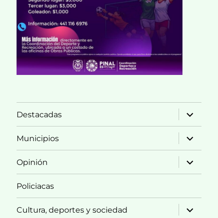
expande
Destacadas
el
menú
inferior
expande
Municipios
el
menú
inferior
expande
Opinión
el
menú
inferior
Policiacas
expande
Cultura, deportes y sociedad
el