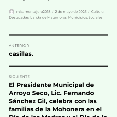
Autor
Publicado
Categorías
misamensajero2018
2 de mayo de 2025
Cultura
,
el
Destacadas
,
Landa de Matamoros
,
Municipios
,
Sociales
Navegación
ANTERIOR
de
casillas.
Entrada
anterior:
entradas
SIGUIENTE
El Presidente Municipal de
Entrada
siguiente:
Arroyo Seco, Lic. Fernando
Sánchez Gil, celebra con las
familias de la Mohonera en el