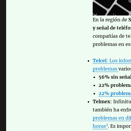
En la región de
y señal de teléf
compañías de t
problemas en est
Telcel
: Los info
problemas
vario
56% sin seña
22% problema
22% problemas
Telmex
: Infini
también ha enfr
problemas en dif
2
horas
. Es impor