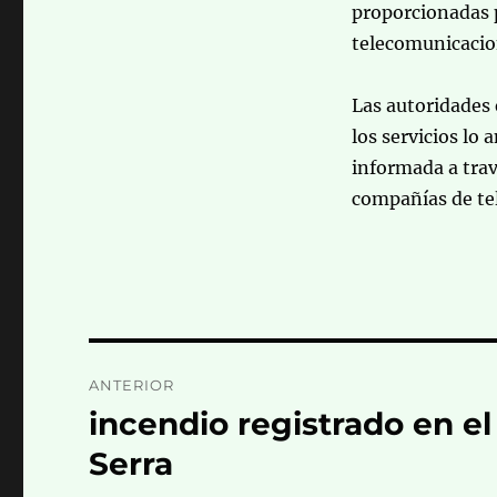
proporcionadas p
telecomunicacion
Las autoridades 
los servicios lo
informada a travé
compañías de te
Navegación
ANTERIOR
de
incendio registrado en el
Entrada
anterior:
entradas
Serra