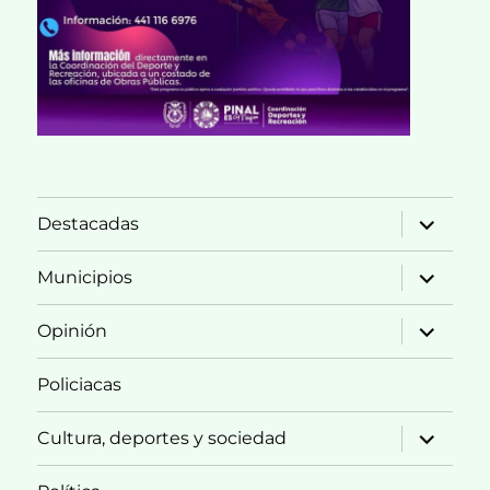
expande
Destacadas
el
menú
inferior
expande
Municipios
el
menú
inferior
expande
Opinión
el
menú
inferior
Policiacas
expande
Cultura, deportes y sociedad
el
menú
inferior