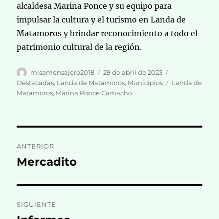
alcaldesa Marina Ponce y su equipo para
impulsar la cultura y el turismo en Landa de
Matamoros y brindar reconocimiento a todo el
patrimonio cultural de la región.
Autor
Publicado
Categorías
misamensajero2018
29 de abril de 2023
el
Etiquetas
Destacadas
,
Landa de Matamoros
,
Municipios
Landa de
Matamoros
,
Marina Ponce Camacho
Navegación
ANTERIOR
de
Mercadito
Entrada
anterior:
entradas
SIGUIENTE