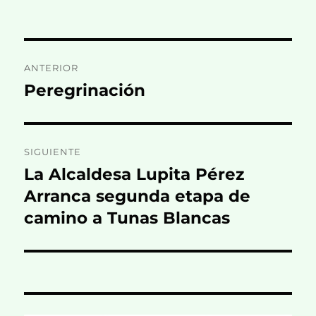
Navegación
ANTERIOR
de
Peregrinación
Entrada
anterior:
entradas
SIGUIENTE
La Alcaldesa Lupita Pérez
Entrada
siguiente:
Arranca segunda etapa de
camino a Tunas Blancas