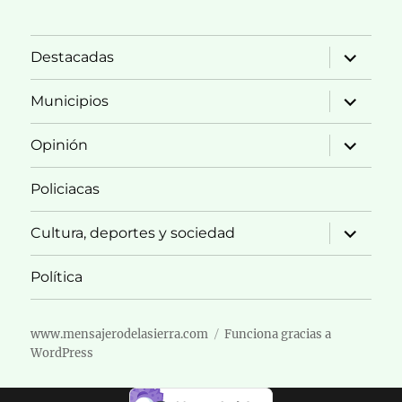
expande
Destacadas
el
menú
inferior
expande
Municipios
el
menú
inferior
expande
Opinión
el
menú
inferior
Policiacas
expande
Cultura, deportes y sociedad
el
menú
inferior
Política
www.mensajerodelasierra.com
Funciona gracias a
WordPress