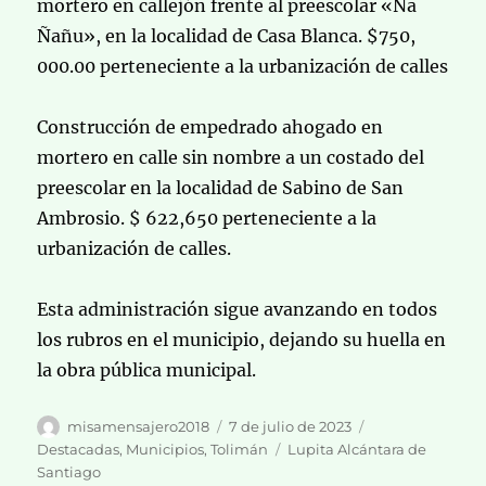
mortero en callejón frente al preescolar «Ña
Ñañu», en la localidad de Casa Blanca. $750,
000.00 perteneciente a la urbanización de calles
Construcción de empedrado ahogado en
mortero en calle sin nombre a un costado del
preescolar en la localidad de Sabino de San
Ambrosio. $ 622,650 perteneciente a la
urbanización de calles.
Esta administración sigue avanzando en todos
los rubros en el municipio, dejando su huella en
la obra pública municipal.
Autor
Publicado
Categorías
misamensajero2018
7 de julio de 2023
el
Etiquetas
Destacadas
,
Municipios
,
Tolimán
Lupita Alcántara de
Santiago