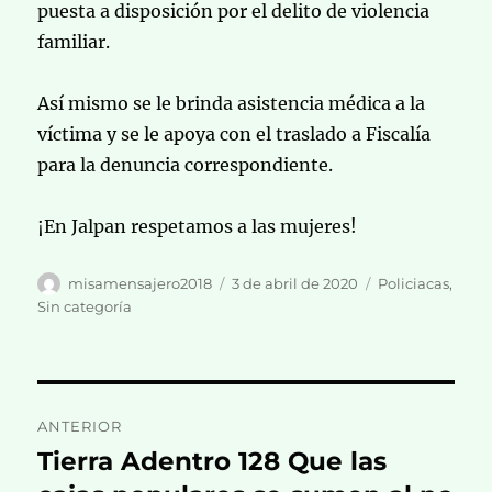
puesta a disposición por el delito de violencia
familiar.
Así mismo se le brinda asistencia médica a la
víctima y se le apoya con el traslado a Fiscalía
para la denuncia correspondiente.
¡En Jalpan respetamos a las mujeres!
Autor
Publicado
Categorías
misamensajero2018
3 de abril de 2020
Policiacas
,
el
Sin categoría
Navegación
ANTERIOR
de
Tierra Adentro 128 Que las
Entrada
anterior: