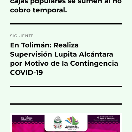
cajas populares se sumen al no
entradas
cobro temporal.
SIGUIENTE
En Tolimán: Realiza
Entrada
siguiente:
Supervisión Lupita Alcántara
por Motivo de la Contingencia
COVID-19