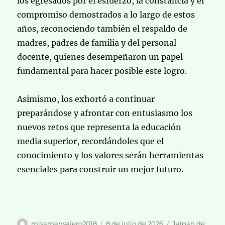
los egresados por el esfuerzo, la constancia y el
compromiso demostrados a lo largo de estos
años, reconociendo también el respaldo de
madres, padres de familia y del personal
docente, quienes desempeñaron un papel
fundamental para hacer posible este logro.
Asimismo, los exhortó a continuar
preparándose y afrontar con entusiasmo los
nuevos retos que representa la educación
media superior, recordándoles que el
conocimiento y los valores serán herramientas
esenciales para construir un mejor futuro.
Autor
Publicado
Categorías
misamensajero2018
8 de julio de 2026
Jalpan de