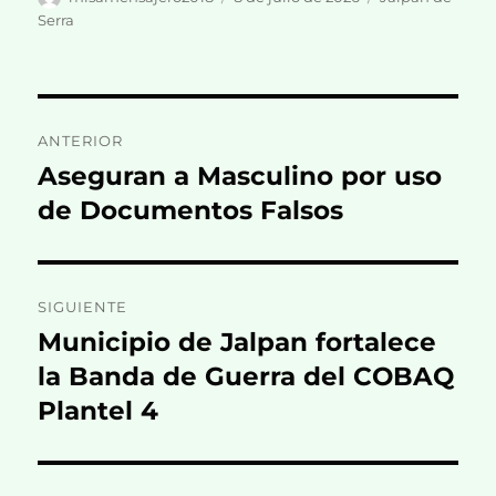
el
Serra
Navegación
ANTERIOR
de
Aseguran a Masculino por uso
Entrada
anterior:
de Documentos Falsos
entradas
SIGUIENTE
Municipio de Jalpan fortalece
Entrada
siguiente:
la Banda de Guerra del COBAQ
Plantel 4