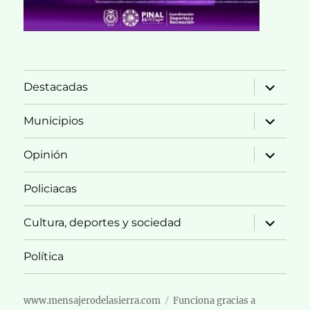
expande
Destacadas
el
menú
inferior
expande
Municipios
el
menú
inferior
expande
Opinión
el
menú
inferior
Policiacas
expande
Cultura, deportes y sociedad
el
menú
inferior
Política
www.mensajerodelasierra.com
Funciona gracias a