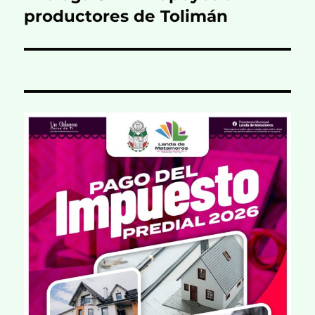
siguiente:
productores de Tolimán