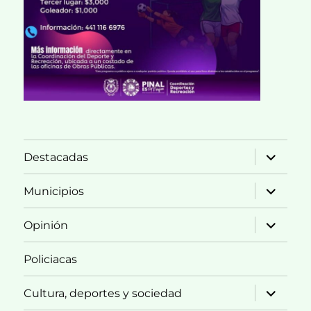
expande
Destacadas
el
menú
inferior
expande
Municipios
el
menú
inferior
expande
Opinión
el
menú
inferior
Policiacas
expande
Cultura, deportes y sociedad
el