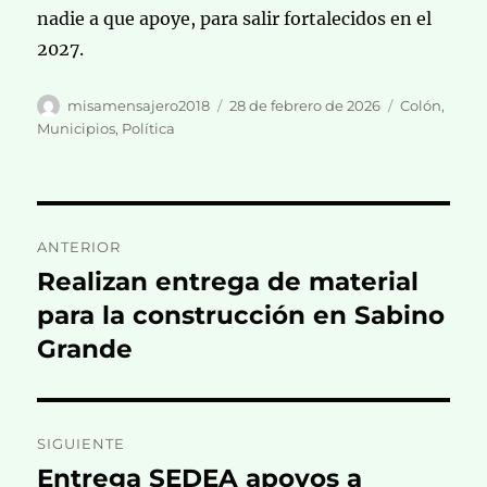
nadie a que apoye, para salir fortalecidos en el
2027.
Autor
Publicado
Categorías
misamensajero2018
28 de febrero de 2026
Colón
,
el
Municipios
,
Política
Navegación
ANTERIOR
de
Realizan entrega de material
Entrada
anterior:
para la construcción en Sabino
entradas
Grande
SIGUIENTE
Entrega SEDEA apoyos a
Entrada