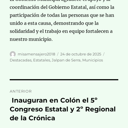
coordinación del Gobierno Estatal, así como la
participación de todas las personas que se han
unido a esta causa, demostrando que la
solidaridad y el trabajo en equipo fortalecen a
nuestro municipio.
Autor
Publicado
Categorías
misamensajero2018
24 de octubre de 2025
el
Destacadas
,
Estatales
,
Jalpan de Serra
,
Municipios
Navegación
ANTERIOR
de
Inauguran en Colón el 5º
Entrada
anterior:
Congreso Estatal y 2º Regional
entradas
de la Crónica