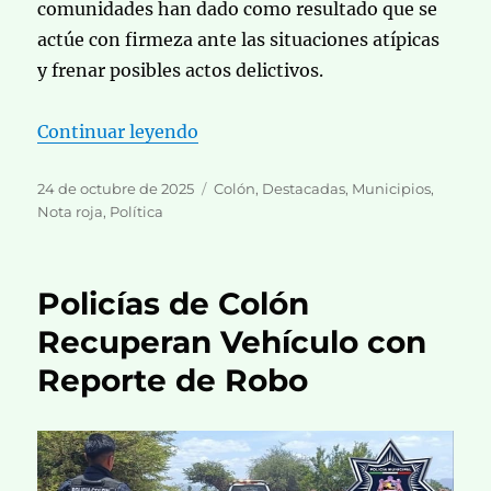
comunidades han dado como resultado que se
actúe con firmeza ante las situaciones atípicas
y frenar posibles actos delictivos.
«En Colón Seguridad Pública Mant
Continuar leyendo
Publicado
Categorías
24 de octubre de 2025
Colón
,
Destacadas
,
Municipios
,
el
Nota roja
,
Política
Policías de Colón
Recuperan Vehículo con
Reporte de Robo