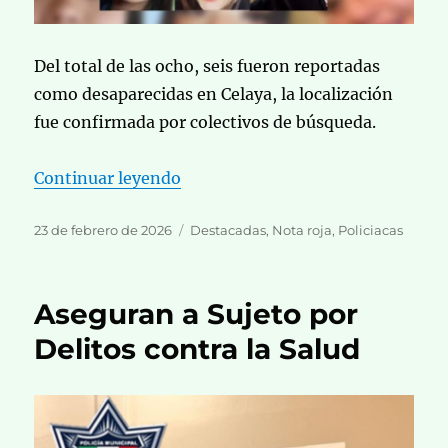
Del total de las ocho, seis fueron reportadas
como desaparecidas en Celaya, la localización
fue confirmada por colectivos de búsqueda.
«Fin de Semana de Luto Hallan lo
Continuar leyendo
Publicado
Categorías
23 de febrero de 2026
Destacadas
,
Nota roja
,
Policiacas
el
Aseguran a Sujeto por
Delitos contra la Salud