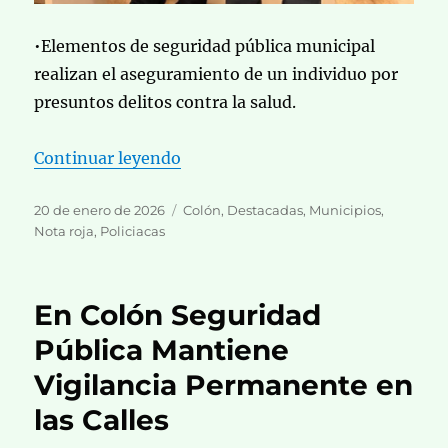
•Elementos de seguridad pública municipal
realizan el aseguramiento de un individuo por
presuntos delitos contra la salud.
«Aseguran a Sujeto por Delitos co
Continuar leyendo
Publicado
Categorías
20 de enero de 2026
Colón
,
Destacadas
,
Municipios
,
el
Nota roja
,
Policiacas
En Colón Seguridad
Pública Mantiene
Vigilancia Permanente en
las Calles