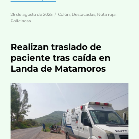
Publicado
Categorías
26 de agosto de 2025
Colón
,
Destacadas
,
Nota roja
,
el
Policiacas
Realizan traslado de
paciente tras caída en
Landa de Matamoros