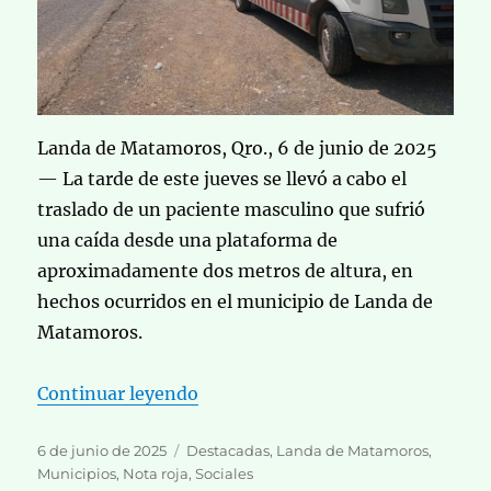
Landa de Matamoros, Qro., 6 de junio de 2025
— La tarde de este jueves se llevó a cabo el
traslado de un paciente masculino que sufrió
una caída desde una plataforma de
aproximadamente dos metros de altura, en
hechos ocurridos en el municipio de Landa de
Matamoros.
«Realizan traslado de paciente t
Continuar leyendo
Publicado
Categorías
6 de junio de 2025
Destacadas
,
Landa de Matamoros
,
el
Municipios
,
Nota roja
,
Sociales