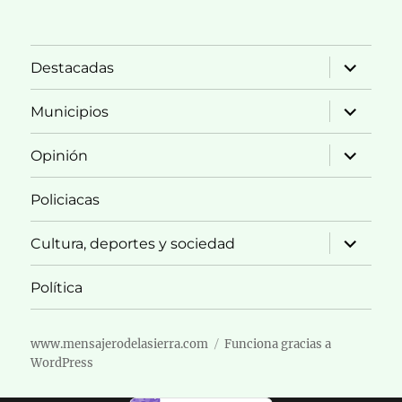
expande
Destacadas
el
menú
inferior
expande
Municipios
el
menú
inferior
expande
Opinión
el
menú
inferior
Policiacas
expande
Cultura, deportes y sociedad
el
menú
inferior
Política
www.mensajerodelasierra.com
Funciona gracias a
WordPress