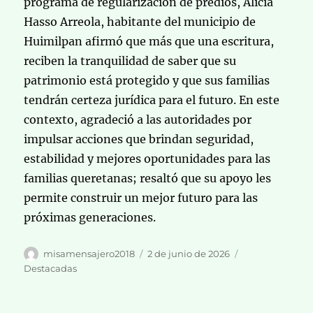
programa de regularización de predios, Alicia
Hasso Arreola, habitante del municipio de
Huimilpan afirmó que más que una escritura,
reciben la tranquilidad de saber que su
patrimonio está protegido y que sus familias
tendrán certeza jurídica para el futuro. En este
contexto, agradeció a las autoridades por
impulsar acciones que brindan seguridad,
estabilidad y mejores oportunidades para las
familias queretanas; resaltó que su apoyo les
permite construir un mejor futuro para las
próximas generaciones.
Autor
Publicado
Categorías
misamensajero2018
2 de junio de 2026
el
Destacadas