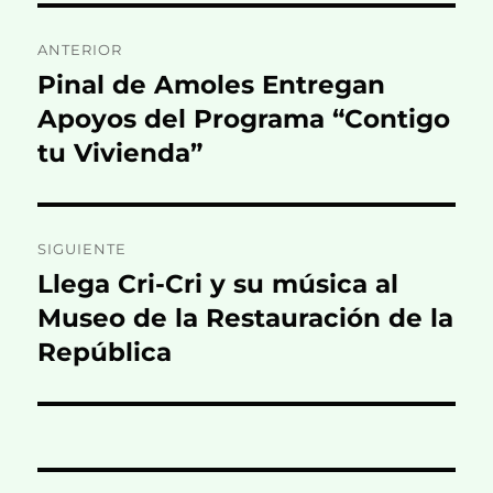
Navegación
ANTERIOR
de
Pinal de Amoles Entregan
Entrada
anterior:
Apoyos del Programa “Contigo
entradas
tu Vivienda”
SIGUIENTE
Llega Cri-Cri y su música al
Entrada
siguiente:
Museo de la Restauración de la
República