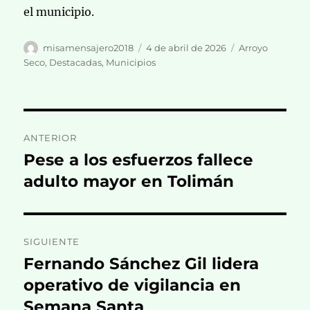
el municipio.
Autor
Publicado
Categorías
misamensajero2018
4 de abril de 2026
Arroyo
el
Seco
,
Destacadas
,
Municipios
Navegación
ANTERIOR
de
Pese a los esfuerzos fallece
Entrada
anterior:
adulto mayor en Tolimán
entradas
SIGUIENTE
Fernando Sánchez Gil lidera
Entrada
siguiente:
operativo de vigilancia en
Semana Santa