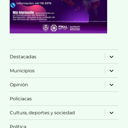
expande
Destacadas
el
menú
inferior
expande
Municipios
el
menú
inferior
expande
Opinión
el
menú
inferior
Policiacas
expande
Cultura, deportes y sociedad
el
menú
inferior
Política