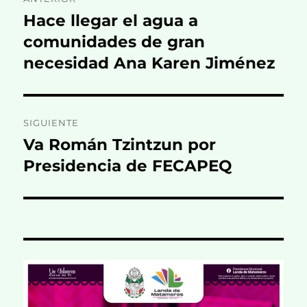
de
Hace llegar el agua a
Entrada
anterior:
comunidades de gran
entradas
necesidad Ana Karen Jiménez
SIGUIENTE
Va Román Tzintzun por
Entrada
siguiente:
Presidencia de FECAPEQ