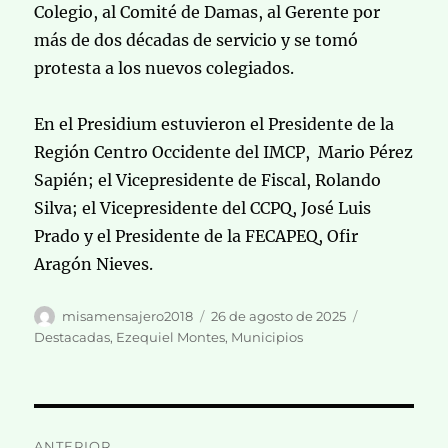
Colegio, al Comité de Damas, al Gerente por
más de dos décadas de servicio y se tomó
protesta a los nuevos colegiados.
En el Presidium estuvieron el Presidente de la
Región Centro Occidente del IMCP, Mario Pérez
Sapién; el Vicepresidente de Fiscal, Rolando
Silva; el Vicepresidente del CCPQ, José Luis
Prado y el Presidente de la FECAPEQ, Ofir
Aragón Nieves.
Autor
Publicado
Categorías
misamensajero2018
26 de agosto de 2025
el
Destacadas
,
Ezequiel Montes
,
Municipios
Navegación
ANTERIOR