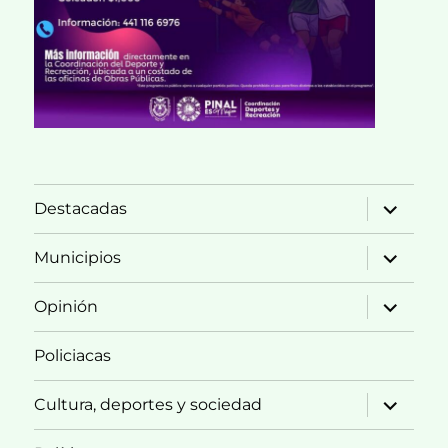
expande
Destacadas
el
menú
inferior
expande
Municipios
el
menú
inferior
expande
Opinión
el
menú
inferior
Policiacas
expande
Cultura, deportes y sociedad
el
menú
inferior