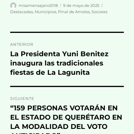
Autor
Publicado
Categorías
misamensajero2018
9 de mayo de 2025
el
Destacadas
,
Municipios
,
Pinal de Amoles
,
Sociales
Navegación
ANTERIOR
de
La Presidenta Yuni Benitez
Entrada
anterior:
inaugura las tradicionales
entradas
fiestas de La Lagunita
SIGUIENTE
“159 PERSONAS VOTARÁN EN
Entrada
siguiente:
EL ESTADO DE QUERÉTARO EN
LA MODALIDAD DEL VOTO