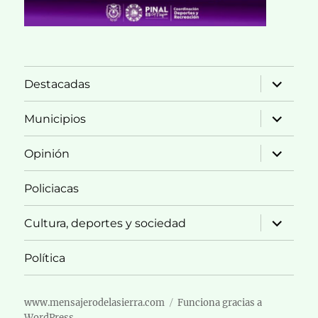
expande
Destacadas
el
menú
inferior
expande
Municipios
el
menú
inferior
expande
Opinión
el
menú
inferior
Policiacas
expande
Cultura, deportes y sociedad
el
menú
inferior
Política
www.mensajerodelasierra.com
Funciona gracias a
WordPress