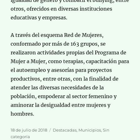
igualdad de género y combatir el bullying, entre
otros, ofrecidos en diversas instituciones
educativas y empresas.
A través del esquema Red de Mujeres,
conformado por más de 163 grupos, se
realizaron actividades propias del Programa de
Mujer a Mujer, como terapias, capacitación para
el autoempleo y asesorías para proyectos
productivos, entre otras, con la finalidad de
atender las diversas necesidades de la
población, empoderar al sector femenino y
aminorar la desigualdad entre mujeres y
hombres.
Publicado
Categorías
18 de julio de 2018
Destacadas
,
Municipios
,
Sin
el
categoría