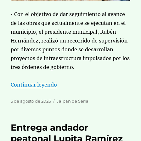
• Con el objetivo de dar seguimiento al avance
de las obras que actualmente se ejecutan en el
municipio, el presidente municipal, Rubén
Hernández, realizó un recorrido de supervisión
por diversos puntos donde se desarrollan
proyectos de infraestructura impulsados por los
tres órdenes de gobierno.
«Edil Rubén Hernández supervisa 
Continuar leyendo
Publicado
Categorías
5 de agosto de 2026
Jalpan de Serra
el
Entrega andador
peatonal Lupita Ramírez