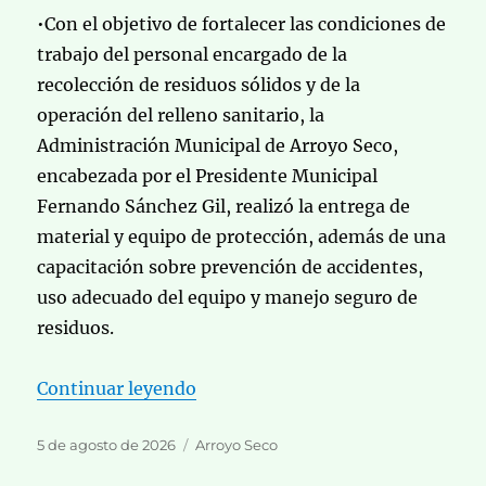
•Con el objetivo de fortalecer las condiciones de
trabajo del personal encargado de la
recolección de residuos sólidos y de la
operación del relleno sanitario, la
Administración Municipal de Arroyo Seco,
encabezada por el Presidente Municipal
Fernando Sánchez Gil, realizó la entrega de
material y equipo de protección, además de una
capacitación sobre prevención de accidentes,
uso adecuado del equipo y manejo seguro de
residuos.
«Reconoce edil la labor del person
Continuar leyendo
Publicado
Categorías
5 de agosto de 2026
Arroyo Seco
el