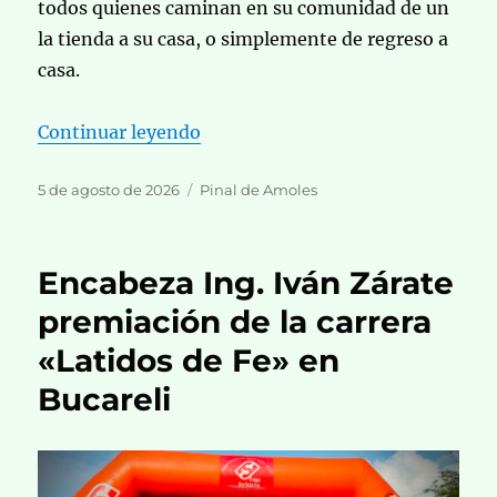
todos quienes caminan en su comunidad de un
la tienda a su casa, o simplemente de regreso a
casa.
«Entrega andador peatonal Lupit
Continuar leyendo
Publicado
Categorías
5 de agosto de 2026
Pinal de Amoles
el
Encabeza Ing. Iván Zárate
premiación de la carrera
«Latidos de Fe» en
Bucareli