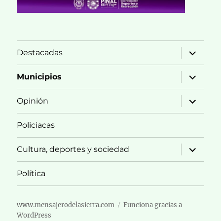
expande
Destacadas
el
menú
inferior
expande
Municipios
el
menú
inferior
expande
Opinión
el
menú
inferior
Policiacas
expande
Cultura, deportes y sociedad
el
menú
inferior
Política
www.mensajerodelasierra.com
Funciona gracias a
WordPress